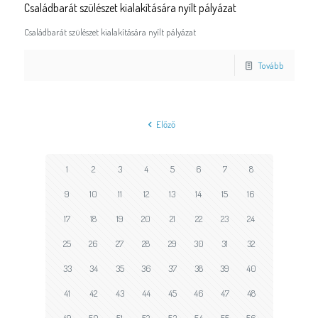
Családbarát szülészet kialakítására nyílt pályázat
Családbarát szülészet kialakítására nyílt pályázat
Tovább
Előző
1
2
3
4
5
6
7
8
9
10
11
12
13
14
15
16
17
18
19
20
21
22
23
24
25
26
27
28
29
30
31
32
33
34
35
36
37
38
39
40
41
42
43
44
45
46
47
48