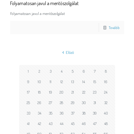
Folyamatosan javul a mentőszolgálat
Folyamatosan javul a mentőszolgálat
Tovább
Előző
1
2
3
4
5
6
7
8
9
10
11
12
13
14
15
16
17
18
19
20
21
22
23
24
25
26
27
28
29
30
31
32
33
34
35
36
37
38
39
40
41
42
43
44
45
46
47
48